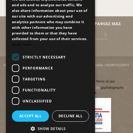
and ads and to analyze our traffic. We
also share information about your use of
our site with our advertising and
analytics partners who may combine it
ΕΓΓΡΑΦΕΙΤΕ ΣΤΗ ΛΙΣΤΑ ΑΛΛΗΛΟΓΡΑΦΙΑΣ ΜΑΣ
with other information you have
provided to them or that they have
collected from your use of their services.
Read more
STRICTLY NECESSARY
Ανισσαράς PO BOX 2095
,
GR-70014
,
Χερσόνησος, Κρήτη, Ελλάδα
+302897022893
,
PERFORMANCE
info@paradiseislandvillas.gr
© 2026
Paradise Island Villas
TARGETING
Cancellation & Refund policy
Financial data
Terms of use
Photography by Yiannis Fais | Photography & Videography by
gsphotography
|
FUNCTIONALITY
Designed & developed by
netmechanics
UNCLASSIFIED
ACCEPT ALL
DECLINE ALL
SHOW DETAILS