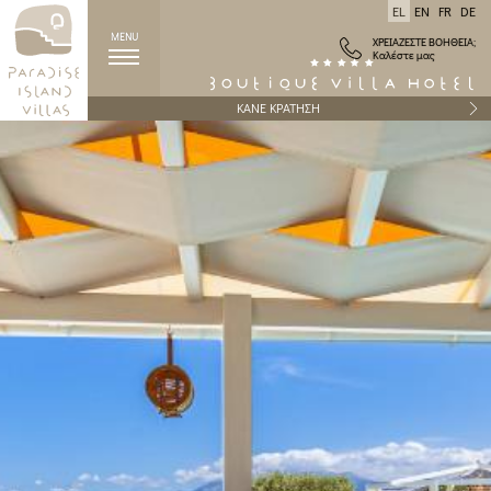
EL
EN
FR
DE
MENU
ΧΡΕΙΑΖΕΣΤΕ ΒΟΗΘΕΙΑ;
Καλέστε μας
ΚΑΝΕ ΚΡΑΤΗΣΗ